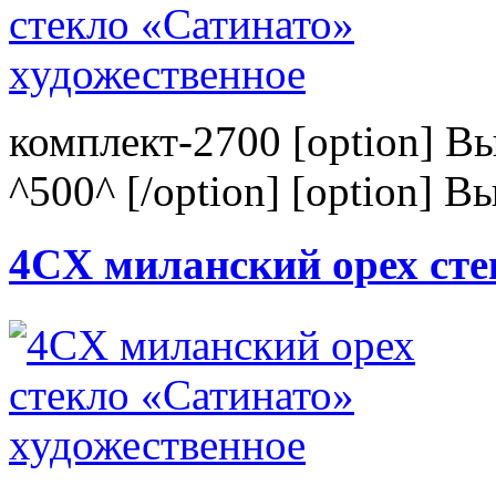
комплект-2700 [option] В
^500^ [/option] [option] В
4CХ миланский орех сте