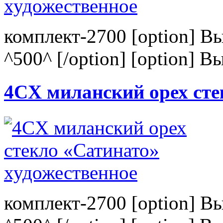
комплект-2700 [option] В
^500^ [/option] [option] В
4CХ миланский орех сте
комплект-2700 [option] В