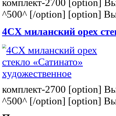
комплект-2700 [option] В
^500^ [/option] [option] В
4CХ миланский орех сте
комплект-2700 [option] В
^500^ [/option] [option] В