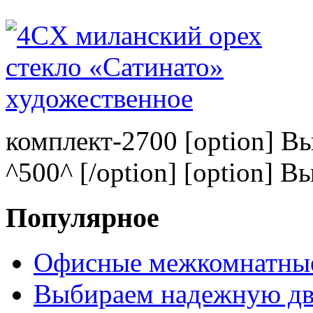
комплект-2700 [option] В
^500^ [/option] [option] В
Популярное
Офисные межкомнатные
Выбираем надежную дв