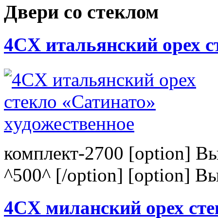
Двери со стеклом
4CХ итальянский орех с
комплект-2700 [option] В
^500^ [/option] [option] В
4CХ миланский орех сте