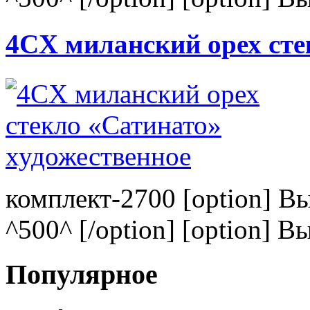
4CХ миланский орех сте
комплект-2700 [option] В
^500^ [/option] [option] В
Популярное