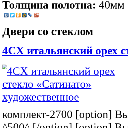
Толщина полотна:
40мм
Двери со стеклом
4CХ итальянский орех с
комплект-2700 [option] В
^500^ [/option] [option] В