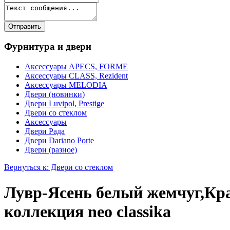
Фурнитура и двери
Аксессуары APECS, FORME
Аксессуары CLASS, Rezident
Аксессуары MELODIA
Двери (новинки)
Двери Luvipol, Prestige
Двери со стеклом
Аксессуары
Двери Рада
Двери Dariano Porte
Двери (разное)
Вернуться к: Двери со стеклом
Лувр-Ясень белый жемчуг,Крас
коллекция neo classika