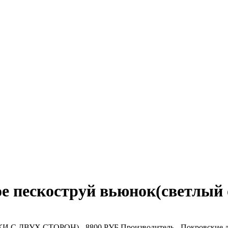
ое пескоструй вьюнок(светлый 
ВУХ СТОРОН) - 8800 РУБ Производитель - Покровские д