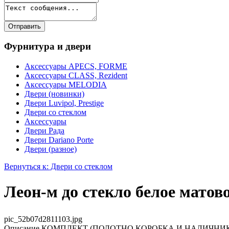
Фурнитура и двери
Аксессуары APECS, FORME
Аксессуары CLASS, Rezident
Аксессуары MELODIA
Двери (новинки)
Двери Luvipol, Prestige
Двери со стеклом
Аксессуары
Двери Рада
Двери Dariano Porte
Двери (разное)
Вернуться к: Двери со стеклом
Леон-м до стекло белое матов
pic_52b07d2811103.jpg
Описание
КОМПЛЕКТ (ПОЛОТНО,КОРОБКА И НАЛИЧНИКИ С Д