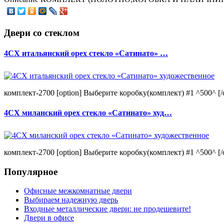
Двери со стеклом
4CХ итальянский орех стекло «Сатинато» …
комплект-2700 [option] Выберите коробку(комплект) #1 ^500^ [/o
4CХ миланский орех стекло «Сатинато» худ…
комплект-2700 [option] Выберите коробку(комплект) #1 ^500^ [/o
Популярное
Офисные межкомнатные двери
Выбираем надежную дверь
Входные металлические двери: не продешевите!
Двери в офисе