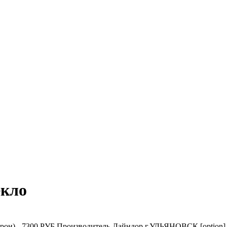
екло
) - 7300 РУБ Производитель-Лайндор г.УЛЬЯНОВСК [option] Выб