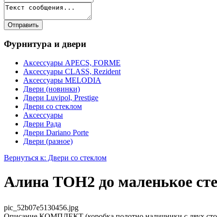
Фурнитура и двери
Аксессуары APECS, FORME
Аксессуары CLASS, Rezident
Аксессуары MELODIA
Двери (новинки)
Двери Luvipol, Prestige
Двери со стеклом
Аксессуары
Двери Рада
Двери Dariano Porte
Двери (разное)
Вернуться к: Двери со стеклом
Алина ТОН2 до маленькое ст
pic_52b07e5130456.jpg
Описание
КОМПЛЕКТ (коробка,полотно,наличники с двух сторон