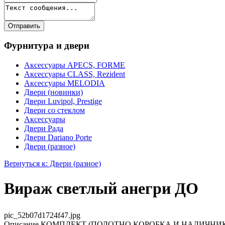
Фурнитура и двери
Аксессуары APECS, FORME
Аксессуары CLASS, Rezident
Аксессуары MELODIA
Двери (новинки)
Двери Luvipol, Prestige
Двери со стеклом
Аксессуары
Двери Рада
Двери Dariano Porte
Двери (разное)
Вернуться к: Двери (разное)
Вираж светлый анегри ДО
pic_52b07d1724f47.jpg
Описание
КОМПЛЕКТ (ПОЛОТНО,КОРОБКА И НАЛИЧНИКИ С ДВУХ 