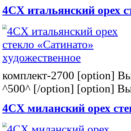
4CХ итальянский орех с
комплект-2700 [option] В
^500^ [/option] [option] В
4CХ миланский орех сте