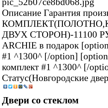
pic_52b07ce8bd068.jpg
Описание
Гарантия произв
КОМПЛЕКТ(ПОЛОТНО,
ДВУХ СТОРОН)-11100 Р
ARCHIE в подарок [optio
#1 ^1300^ [/option] [opti
комплект #1 ^1300^ [/opti
Статус(Новгородские две
Двери со стеклом