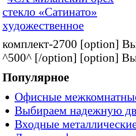
комплект-2700 [option] В
^500^ [/option] [option] В
Популярное
Офисные межкомнатные
Выбираем надежную дв
Входные металлические