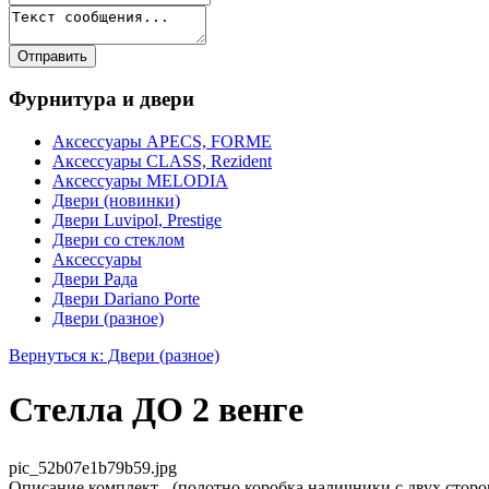
Фурнитура и двери
Аксессуары APECS, FORME
Аксессуары CLASS, Rezident
Аксессуары MELODIA
Двери (новинки)
Двери Luvipol, Prestige
Двери со стеклом
Аксессуары
Двери Рада
Двери Dariano Porte
Двери (разное)
Вернуться к: Двери (разное)
Стелла ДО 2 венге
pic_52b07e1b79b59.jpg
Описание
комплект - (полотно,коробка,наличники с двух сторон