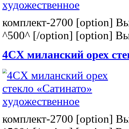
комплект-2700 [option] В
^500^ [/option] [option] В
4CХ миланский орех сте
комплект-2700 [option] В