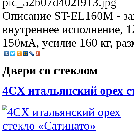
pic_52b07d402f913.jpg
Описание
ST-EL160M - за
внутреннее исполнение, 
150мА, усилие 160 кг, ра
Двери со стеклом
4CХ итальянский орех с