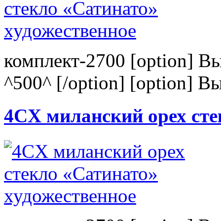
комплект-2700 [option] В
^500^ [/option] [option] В
4CХ миланский орех сте