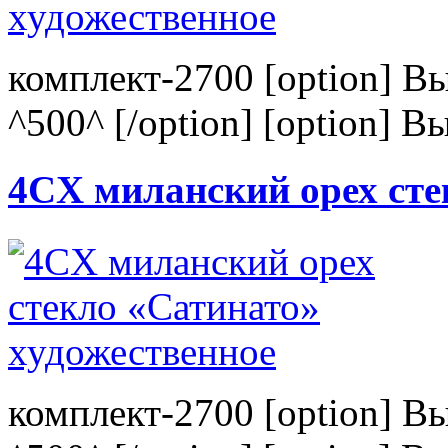
комплект-2700 [option] В
^500^ [/option] [option] В
4CХ миланский орех сте
комплект-2700 [option] В