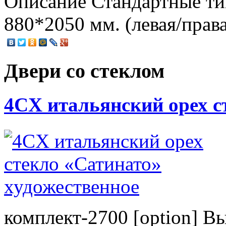
Описание
Стандартные ти
880*2050 мм. (левая/права
Двери со стеклом
4CХ итальянский орех с
комплект-2700 [option] В