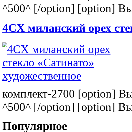
^500^ [/option] [option] В
4CХ миланский орех сте
комплект-2700 [option] В
^500^ [/option] [option] В
Популярное