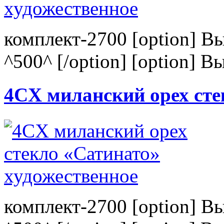
комплект-2700 [option] В
^500^ [/option] [option] В
4CХ миланский орех сте
комплект-2700 [option] В