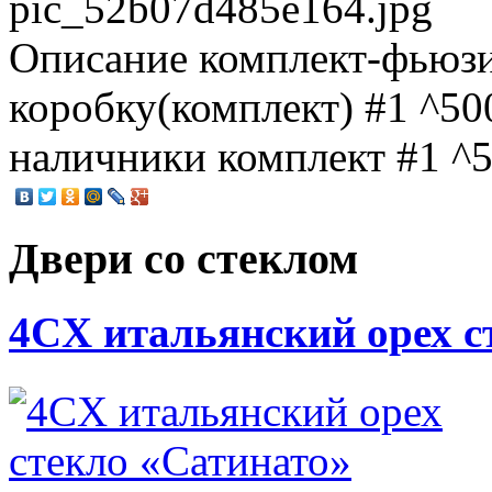
pic_52b07d485e164.jpg
Описание
комплект-фьюзи
коробку(комплект) #1 ^500
наличники комплект #1 ^50
Двери со стеклом
4CХ итальянский орех с