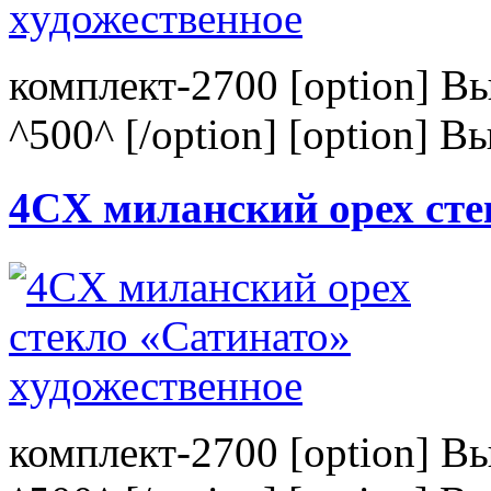
комплект-2700 [option] В
^500^ [/option] [option] В
4CХ миланский орех сте
комплект-2700 [option] В