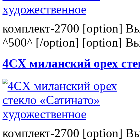
комплект-2700 [option] В
^500^ [/option] [option] В
4CХ миланский орех сте
комплект-2700 [option] В