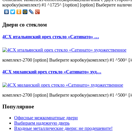
коробку(комплект) #1 ^1725^ [/option] [option] Выберите наличн
Двери со стеклом
4CХ итальянский орех стекло «Сатинато» …
комплект-2700 [option] Выберите коробку(комплект) #1 ^500^ [/o
4CХ миланский орех стекло «Сатинато» худ…
комплект-2700 [option] Выберите коробку(комплект) #1 ^500^ [/o
Популярное
Офисные межкомнатные двери
Выбираем надежную дверь
Входные металлические двери: не продешевите!