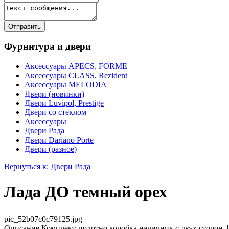
Фурнитура и двери
Аксессуары APECS, FORME
Аксессуары CLASS, Rezident
Аксессуары MELODIA
Двери (новинки)
Двери Luvipol, Prestige
Двери со стеклом
Аксессуары
Двери Рада
Двери Dariano Porte
Двери (разное)
Вернуться к: Двери Рада
Лада ДО темный орех
pic_52b07c0c79125.jpg
Описание
Комплект-полотно,коробка,наличник с двух 