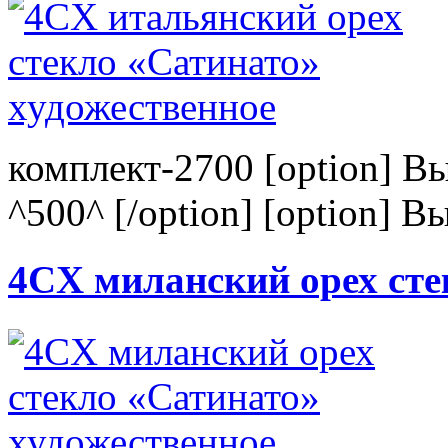
комплект-2700 [option] В
^500^ [/option] [option] В
4CХ миланский орех сте