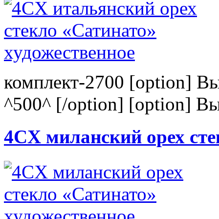
комплект-2700 [option] В
^500^ [/option] [option] В
4CХ миланский орех сте