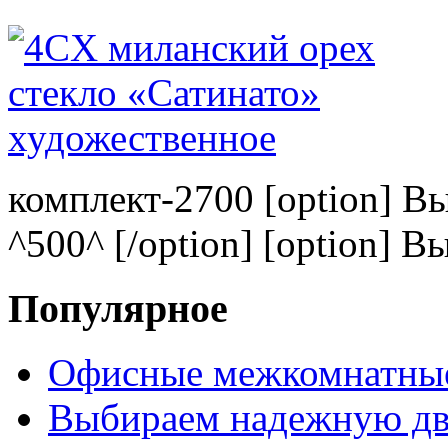
комплект-2700 [option] В
^500^ [/option] [option] В
Популярное
Офисные межкомнатные
Выбираем надежную дв