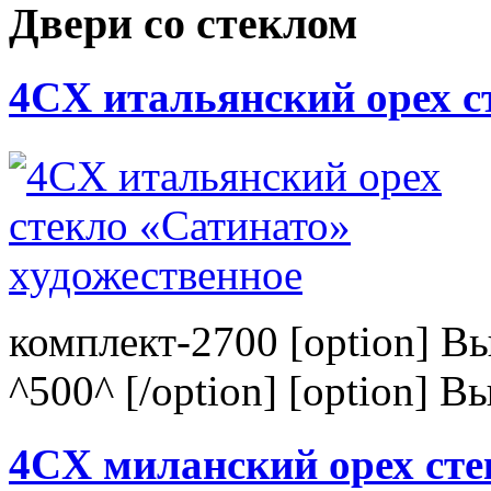
Двери со стеклом
4CХ итальянский орех с
комплект-2700 [option] В
^500^ [/option] [option] В
4CХ миланский орех сте