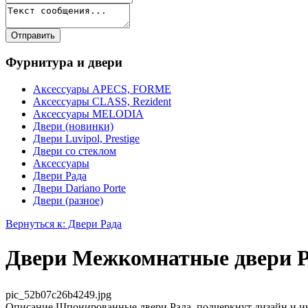
Фурнитура и двери
Аксессуары APECS, FORME
Аксессуары CLASS, Rezident
Аксессуары MELODIA
Двери (новинки)
Двери Luvipol, Prestige
Двери со стеклом
Аксессуары
Двери Рада
Двери Dariano Porte
Двери (разное)
Вернуться к: Двери Рада
Двери Межкомнатные двери Р
pic_52b07c26b4249.jpg
Описание
Шпонированные двери Рада подчеркнут дизайн и и