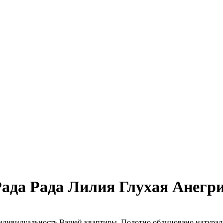
ада Рада Лилия Глухая Анегр
ндивидуальность Вашей квартиры. Полотно облицовано натура