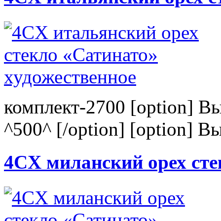
комплект-2700 [option] В
^500^ [/option] [option] В
4CХ миланский орех сте