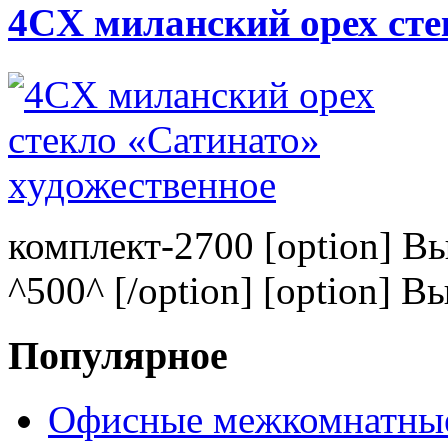
4CХ миланский орех сте
комплект-2700 [option] В
^500^ [/option] [option] В
Популярное
Офисные межкомнатные