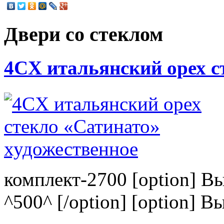
Двери со стеклом
4CХ итальянский орех с
комплект-2700 [option] В
^500^ [/option] [option] В