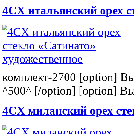
4CХ итальянский орех с
комплект-2700 [option] В
^500^ [/option] [option] В
4CХ миланский орех сте