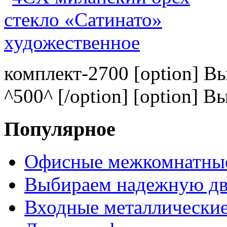
комплект-2700 [option] В
^500^ [/option] [option] В
Популярное
Офисные межкомнатные
Выбираем надежную дв
Входные металлические