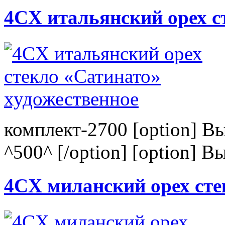
4CХ итальянский орех с
комплект-2700 [option] В
^500^ [/option] [option] В
4CХ миланский орех сте