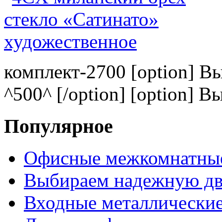
комплект-2700 [option] В
^500^ [/option] [option] В
Популярное
Офисные межкомнатные
Выбираем надежную дв
Входные металлические