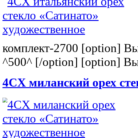
комплект-2700 [option] В
^500^ [/option] [option] В
4CХ миланский орех сте