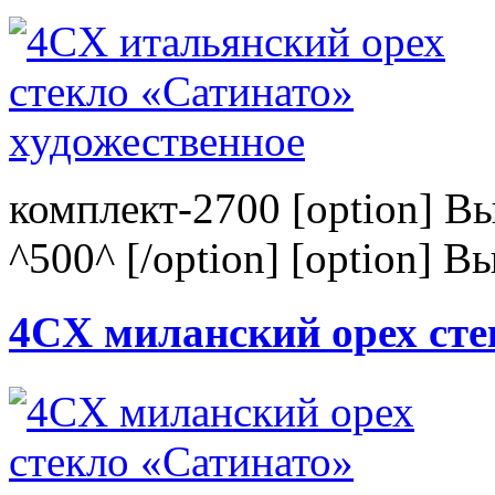
комплект-2700 [option] В
^500^ [/option] [option] В
4CХ миланский орех сте