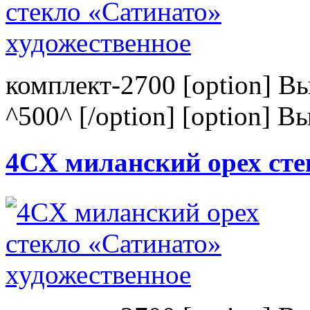
комплект-2700 [option] В
^500^ [/option] [option] В
4CХ миланский орех сте