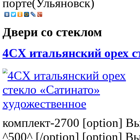
порте(Ульяновск)
Двери со стеклом
4CХ итальянский орех с
комплект-2700 [option] В
^500^ [/option] [option] В