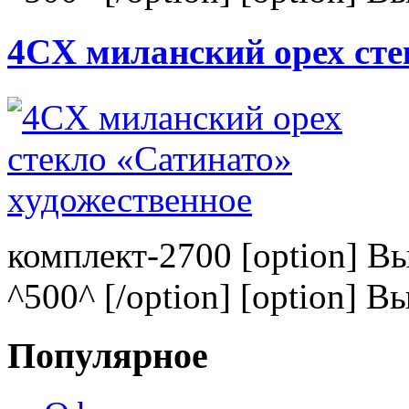
4CХ миланский орех сте
комплект-2700 [option] В
^500^ [/option] [option] В
Популярное