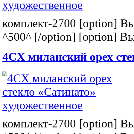
комплект-2700 [option] В
^500^ [/option] [option] В
4CХ миланский орех сте
комплект-2700 [option] В