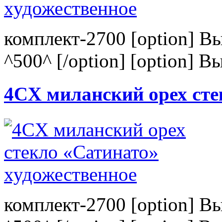
комплект-2700 [option] В
^500^ [/option] [option] В
4CХ миланский орех сте
комплект-2700 [option] В