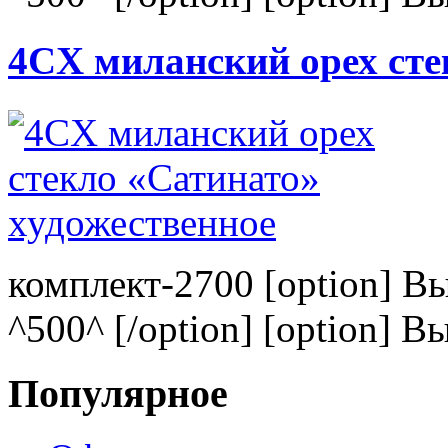
4CХ миланский орех сте
комплект-2700 [option] В
^500^ [/option] [option] В
Популярное