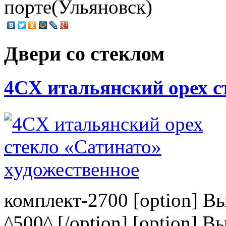
порте(Ульяновск)
Двери со стеклом
4CХ итальянский орех с
комплект-2700 [option] В
^500^ [/option] [option] В