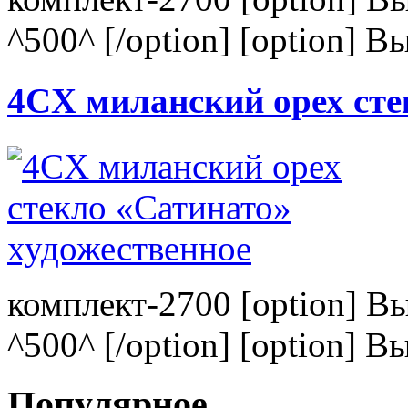
^500^ [/option] [option] В
4CХ миланский орех сте
комплект-2700 [option] В
^500^ [/option] [option] В
Популярное