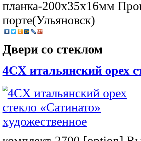
планка-200х35х16мм Про
порте(Ульяновск)
Двери со стеклом
4CХ итальянский орех с
комплект-2700 [option] В