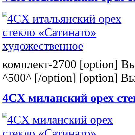
комплект-2700 [option] В
^500^ [/option] [option] В
4CХ миланский орех сте