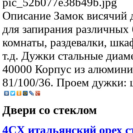
pic_52b077e38b49b.jpg
Описание
Замок висячий 
для запирания различных
комнаты, раздевалки, шка
т.д. Дужки стальные диам
40000 Корпус из алюминие
81/100/36. Проем дужки: ш
Двери со стеклом
4CХ итальянский орех с