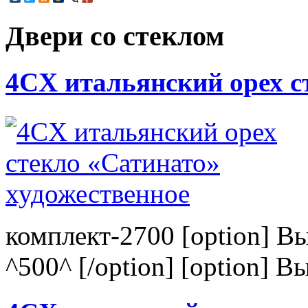
Двери со стеклом
4CХ итальянский орех с
комплект-2700 [option] В
^500^ [/option] [option] В