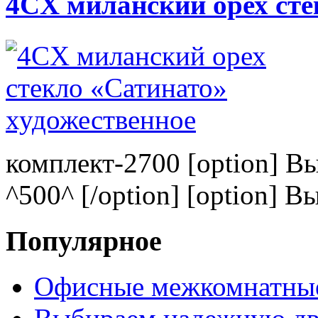
4CХ миланский орех сте
комплект-2700 [option] В
^500^ [/option] [option] В
Популярное
Офисные межкомнатные