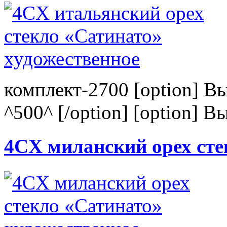
комплект-2700 [option] В
^500^ [/option] [option] В
4CХ миланский орех сте