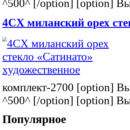
^500^ [/option] [option] В
4CХ миланский орех сте
комплект-2700 [option] В
^500^ [/option] [option] В
Популярное