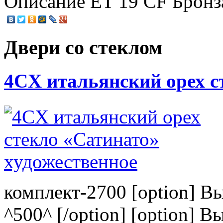
Описание
ET 19 CF Бронз
Двери со стеклом
4CХ итальянский орех с
комплект-2700 [option] В
^500^ [/option] [option] В