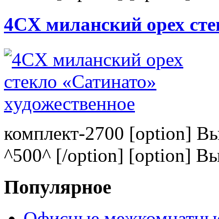
4CХ миланский орех сте
комплект-2700 [option] В
^500^ [/option] [option] В
Популярное
Офисные межкомнатные