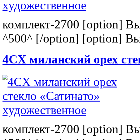
комплект-2700 [option] В
^500^ [/option] [option] В
4CХ миланский орех сте
комплект-2700 [option] В