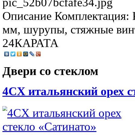
pic_52b07bcfafe34.jpg
Описание
Комплектация: К
мм, шурупы, стяжные 
24КАРАТА
Двери со стеклом
4CХ итальянский орех с