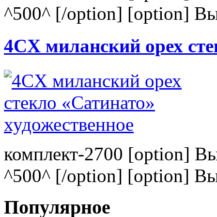
^500^ [/option] [option] В
4CХ миланский орех сте
комплект-2700 [option] В
^500^ [/option] [option] В
Популярное