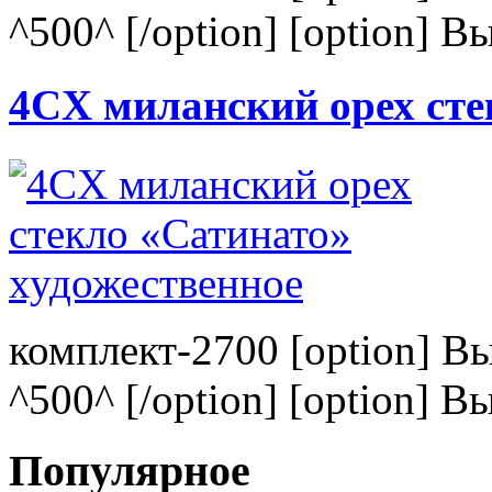
^500^ [/option] [option] В
4CХ миланский орех сте
комплект-2700 [option] В
^500^ [/option] [option] В
Популярное