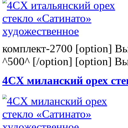
комплект-2700 [option] В
^500^ [/option] [option] В
4CХ миланский орех сте