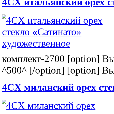
4CХ итальянский орех с
комплект-2700 [option] В
^500^ [/option] [option] В
4CХ миланский орех сте