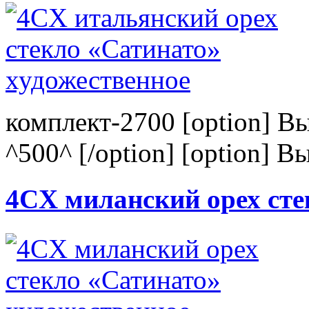
комплект-2700 [option] В
^500^ [/option] [option] В
4CХ миланский орех сте