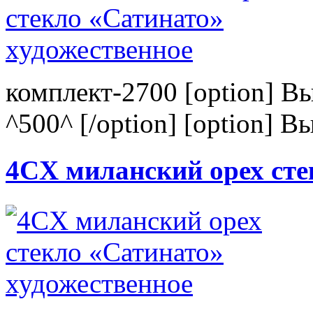
комплект-2700 [option] В
^500^ [/option] [option] В
4CХ миланский орех сте