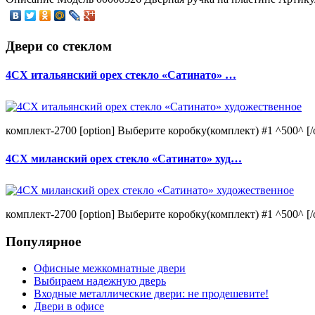
Двери со стеклом
4CХ итальянский орех стекло «Сатинато» …
комплект-2700 [option] Выберите коробку(комплект) #1 ^500^ [/o
4CХ миланский орех стекло «Сатинато» худ…
комплект-2700 [option] Выберите коробку(комплект) #1 ^500^ [/o
Популярное
Офисные межкомнатные двери
Выбираем надежную дверь
Входные металлические двери: не продешевите!
Двери в офисе