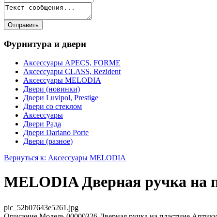
Фурнитура и двери
Аксессуары APECS, FORME
Аксессуары CLASS, Rezident
Аксессуары MELODIA
Двери (новинки)
Двери Luvipol, Prestige
Двери со стеклом
Аксессуары
Двери Рада
Двери Dariano Porte
Двери (разное)
Вернуться к: Аксессуары MELODIA
MELODIA Дверная ручка на
pic_52b07643e5261.jpg
Описание
Модель 00000326 Дверная ручка на пластине Артику