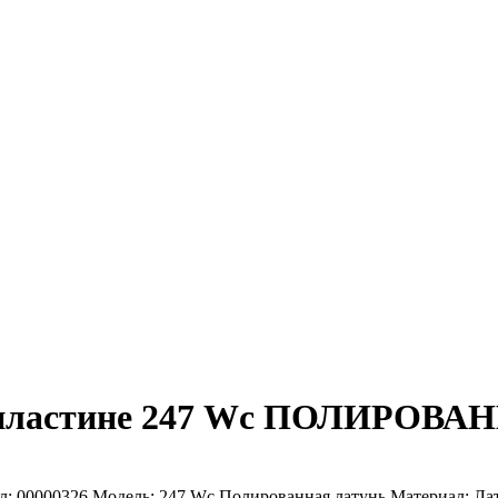
 пластине 247 Wc ПОЛИРОВ
л: 00000326 Модель: 247 Wc Полированная латунь Материал: Ла