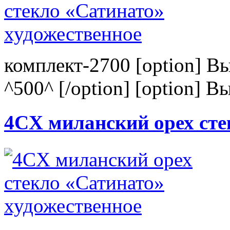
комплект-2700 [option] В
^500^ [/option] [option] В
4CХ миланский орех сте