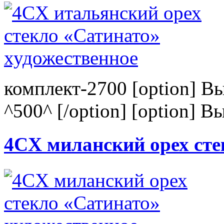
комплект-2700 [option] В
^500^ [/option] [option] В
4CХ миланский орех сте